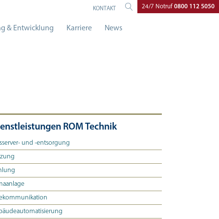
24/7 Notruf
0800 112 5050
KONTAKT
g & Entwicklung
Karriere
News
enstleistungen ROM Technik
server- und -entsorgung
izung
hlung
maanlage
lekommunikation
bäudeautomatisierung