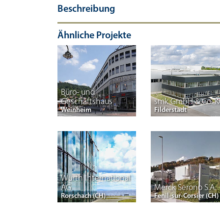
Beschreibung
Ähnliche Projekte
Büro- und
Geschäftshaus
smk GmbH & Co. 
Weinheim
Filderstadt
Würth International
AG
Merck Serono S.A.
Rorschach (CH)
Fenil-sur-Corsier (CH)