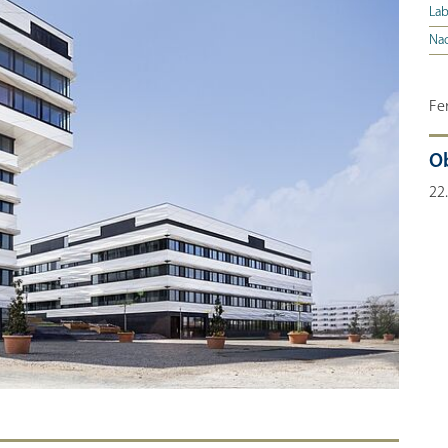
Lab
Nac
Fe
O
22