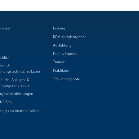
erenzen
Karriere
ROM als Arbeitgeber
Ausbildung
Duales Studium
rblick
Trainee
me- &
Praktikum
ömungstechnisches Labor
Stellenangebote
äude-, Anlagen- &
ömungssimulation
rgiedienstleistungen
NS App
tung von Anatomiesälen