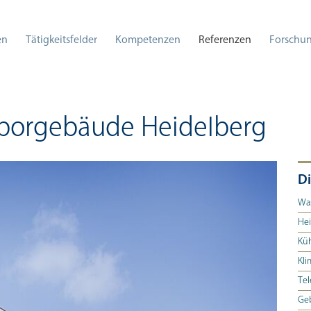
en
Tätigkeitsfelder
Kompetenzen
Referenzen
Forschun
aborgebäude Heidelberg
Di
Was
He
Kü
Kli
Te
Ge