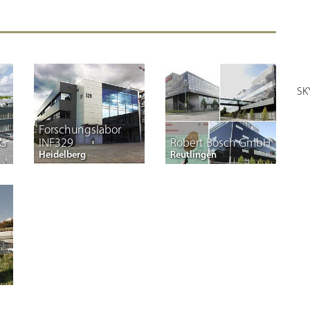
SKY
Forschungslabor
KG
INF329
Robert Bosch GmbH
Heidelberg
Reutlingen