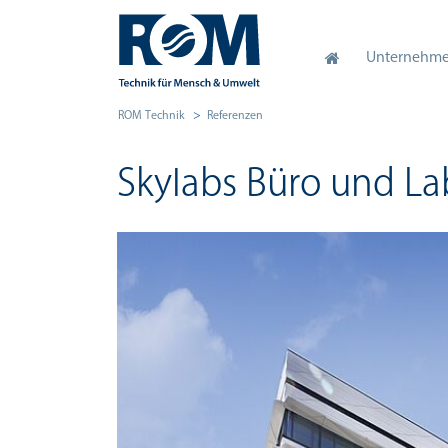
Unternehm
ROM Technik
Referenzen
Skylabs Büro und L