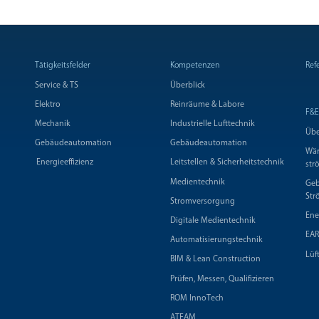
Tätigkeitsfelder
Kompetenzen
Ref
Service & TS
Überblick
Elektro
Reinräume & Labore
F&E
Mechanik
Industrielle Lufttechnik
Übe
Gebäudeautomation
Gebäudeautomation
Wär
Energieeffizienz
Leitstellen & Sicherheitstechnik
str
Medientechnik
Geb
Str
Stromversorgung
Ene
Digitale Medientechnik
EAR
Automatisierungstechnik
Lüf
BIM & Lean Construction
Prüfen, Messen, Qualifizieren
ROM InnoTech
ATEAM