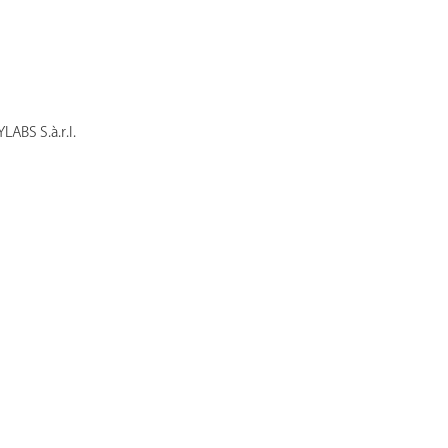
LABS S.à.r.l.